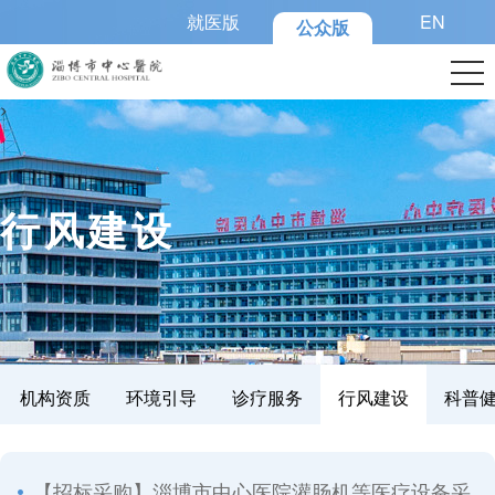
就医版
EN
公众版
>
行风建设
机构资质
环境引导
诊疗服务
行风建设
科普
【招标采购】淄博市中心医院灌肠机等医疗设备采