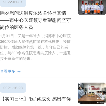
2022-01-31
除夕慰问送温暖浓浓关怀显真情
——市中心医院领导看望慰问坚守
岗位的医务人员
1月31日，又是一年除夕，淄博市中心医院
360名值班人员依然忙碌在救死扶伤、疫情
防控、后勤保障的第一线，坚守自己的岗
位，与800余名住院患者共度除夕，一起迎
接壬寅新年的到来。
查看更多 →
2021-12-23
【实习日记】“医”路成长 感恩有你