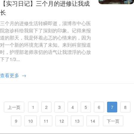
【实习日记】三个月的进修让我成
长
三个月的进修生活转瞬即逝，淄博市中心医
院急诊科给我留下了深刻的印象。记得来报
道的那天，我是怀着忐忑的心情来的，因为
对一个新的环境充满了未知。来到科室报道
时，护理部老师亲切的语气让我漂浮的心放
下了1/3...
查看更多 →
上一页
1
2
3
4
5
6
7
8
9
10
11
12
13
14
下一页